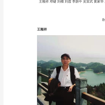
王顺祥 邓键 刘榴 刘霞 李荫中 吴宣武 黄家华
王顺祥